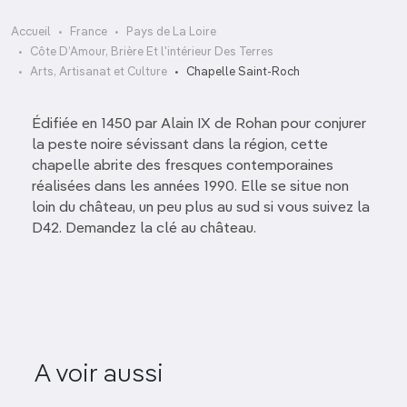
Accueil
France
Pays de La Loire
Côte D’Amour, Brière Et l'intérieur Des Terres
Arts, Artisanat et Culture
Chapelle Saint-Roch
Édifiée en 1450 par Alain IX de Rohan pour conjurer
la peste noire sévissant dans la région, cette
chapelle abrite des fresques contemporaines
réalisées dans les années 1990. Elle se situe non
loin du château, un peu plus au sud si vous suivez la
D42. Demandez la clé au château.
A voir aussi
La Gazelle des Sables
Musée 