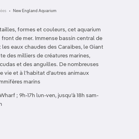
ées
New England Aquarium
ailles, formes et couleurs, cet aquarium
du front de mer. Immense bassin central de
nt les eaux chaudes des Caraïbes, le Giant
ite des milliers de créatures marines,
racudas et des anguilles. De nombreuses
vie et à l’habitat d’autres animaux
ammifères marins
harf ; 9h-17h lun-ven, jusqu’à 18h sam-
m