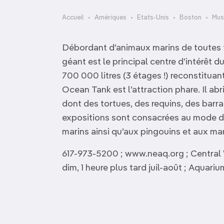
OCÉANIE
Camargue
Accueil
Amériques
Etats-Unis
Boston
Mus
ANTARCTIQUE
Débordant d’animaux marins de toutes t
TOP VILLES
géant est le principal centre d’intérêt 
700 000 litres (3 étages !) reconstitua
Ocean Tank est l’attraction phare. Il abr
dont des tortues, des requins, des bar
expositions sont consacrées au mode de 
marins ainsi qu’aux pingouins et aux m
617-973-5200 ; www.neaq.org ; Central W
dim, 1 heure plus tard juil-août ; Aquariu