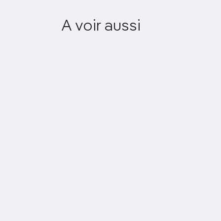
Boston Tea Party Ships
A voir aussi
& Museum