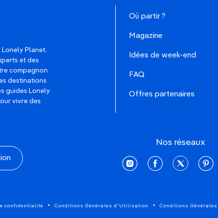
Où partir ?
Magazine
 Lonely Planet.
Idées de week-end
xperts et des
votre compagnon
FAQ
es destinations
les guides Lonely
Offres partenaires
pour vivre des
Nos réseaux
tion
instagram
facebook
twitter
pinte
e confidentialité
Conditions Générales d'Utilisation
Conditions Générales