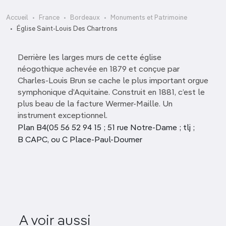
Accueil
France
Bordeaux
Monuments et Patrimoine
Église Saint-Louis Des Chartrons
Derrière les larges murs de cette église
néogothique achevée en 1879 et conçue par
Charles-Louis Brun se cache le plus important orgue
symphonique d’Aquitaine. Construit en 1881, c’est le
plus beau de la facture Wermer-Maille. Un
instrument exceptionnel.
Plan B4(05 56 52 94 15 ; 51 rue Notre-Dame ; tlj ;
B CAPC, ou C Place-Paul-Doumer
A voir aussi
Place de la Comédie
Église N