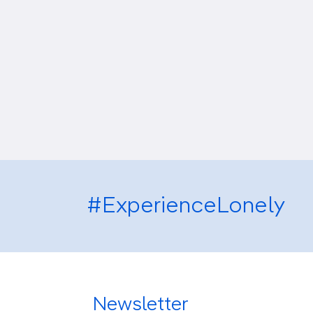
#ExperienceLonely
Newsletter