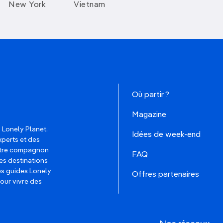
New York
Vietnam
Où partir ?
Magazine
 Lonely Planet.
Idées de week-end
xperts et des
votre compagnon
FAQ
es destinations
les guides Lonely
Offres partenaires
pour vivre des