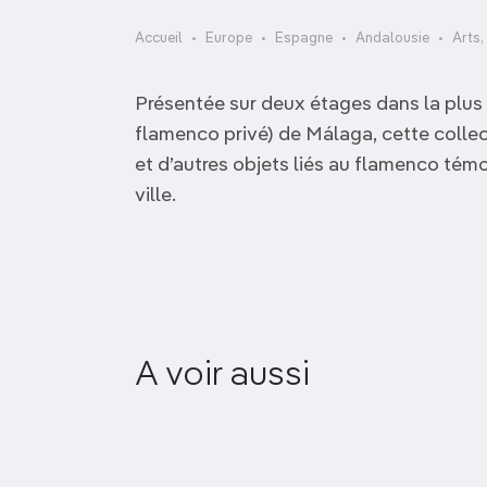
OCÉANIE
Camargue
Accueil
Europe
Espagne
Andalousie
Arts,
ANTARCTIQUE
Présentée sur deux étages dans la plus 
TOP VILLES
flamenco privé) de Málaga, cette collec
et d’autres objets liés au flamenco tém
ville.
Museo Automovilístico
A voir aussi
Málaga