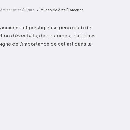
 Artisanat et Culture
Museo de Arte Flamenco
ancienne et prestigieuse peña (club de
tion d’éventails, de costumes, d’affiches
oigne de l’importance de cet art dans la
Centro de Arte
Contemporáneo
de Mijas
Museo Ralli