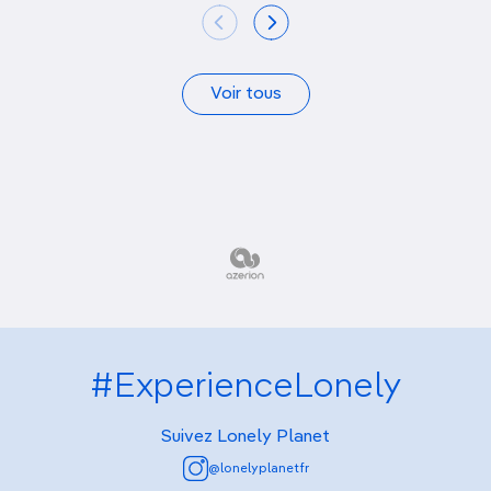
Voir tous
#ExperienceLonely
Suivez Lonely Planet
@lonelyplanetfr