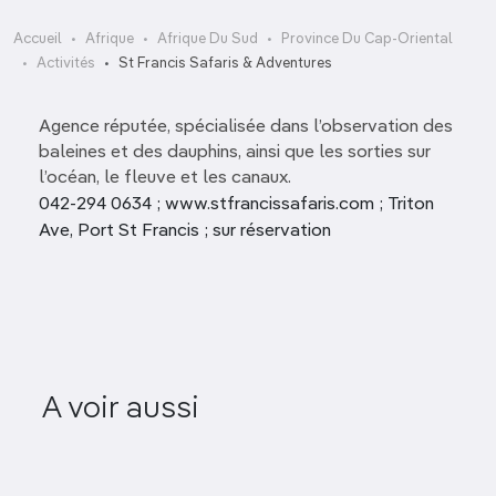
Accueil
Afrique
Afrique Du Sud
Province Du Cap-Oriental
Activités
St Francis Safaris & Adventures
Agence réputée, spécialisée dans l’observation des
baleines et des dauphins, ainsi que les sorties sur
l’océan, le fleuve et les canaux.
042-294 0634 ; www.stfrancissafaris.com ; Triton
Ave, Port St Francis ; sur réservation
Tsitsika
A voir aussi
Eeziscooter
To