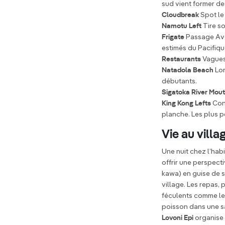
sud vient former de
Cloudbreak
Spot le 
Namotu Left
Tire s
Frigate
Passage Ave
estimés du Pacifiq
Restaurants
Vagues
Natadola Beach
Lor
débutants.
Sigatoka River Mou
King Kong Lefts
Cont
planche. Les plus p
Vie au villa
Une nuit chez l’habi
offrir une perspect
kawa) en guise de s
village. Les repas,
féculents comme le 
poisson dans une 
Lovoni Epi
organise 