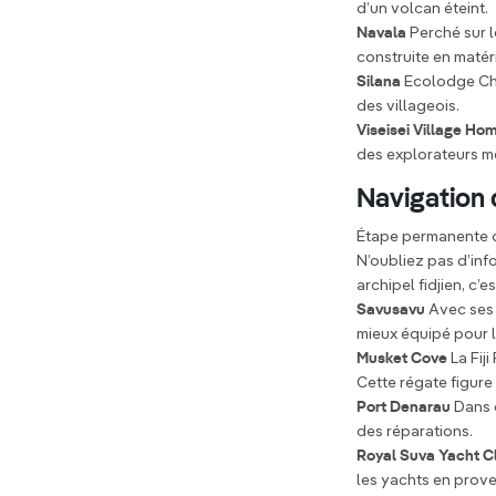
d’un volcan éteint.
Navala
Perché sur l
construite en matér
Silana
Ecolodge Che
des villageois.
Viseisei Village H
des explorateurs mé
Navigation d
Étape permanente du
N’oubliez pas d’info
archipel fidjien, c’e
Savusavu
Avec ses 
mieux équipé pour l
Musket Cove
La Fij
Cette régate figure
Port Denarau
Dans c
des réparations.
Royal Suva Yacht C
les yachts en prove