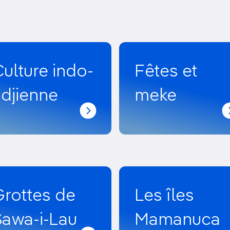
ulture indo-
Fêtes et
idjienne
meke
Grottes de
Les îles
Sawa-i-Lau
Mamanuca