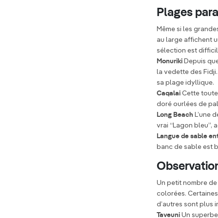
Plages para
Même si les grandes
au large affichent 
sélection est difficil
Monuriki
Depuis que
la vedette des Fidj
sa plage idyllique.
Caqalai
Cette toute 
doré ourlées de pal
Long Beach
L’une de
vrai “Lagon bleu”, 
Langue de sable e
banc de sable est 
Observatio
Un petit nombre de 
colorées. Certaines,
d’autres sont plus i
Taveuni
Un superbe 