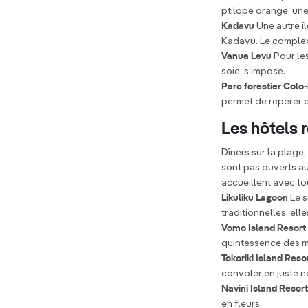
ptilope orange, une
Kadavu
Une autre î
Kadavu. Le complex
Vanua Levu
Pour le
soie, s’impose.
Parc forestier Colo
permet de repérer 
Les hôtels 
Dîners sur la plage
sont pas ouverts au
accueillent avec tout
Likuliku Lagoon
Le 
traditionnelles, el
Vomo Island Resort
quintessence des m
Tokoriki Island Reso
convoler en juste 
Navini Island Resort
en fleurs.