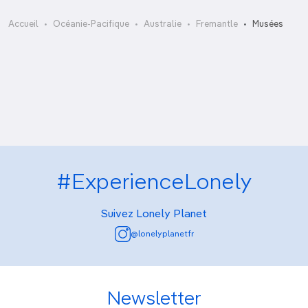
Army Museum of WA
Accueil
Océanie-Pacifique
Australie
Fremantle
Musées
Fremantle Arts Centre
Western Australian Museum – Shipwreck
Western Australian Museum – Maritime
Galleries
#ExperienceLonely
Suivez Lonely Planet
@lonelyplanetfr
Newsletter