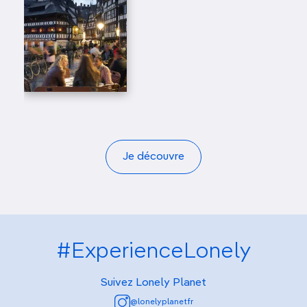
Je découvre
#ExperienceLonely
Suivez Lonely Planet
@lonelyplanetfr