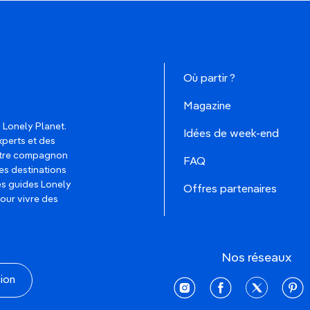
Où partir ?
Magazine
 Lonely Planet.
Idées de week-end
xperts et des
votre compagnon
FAQ
es destinations
les guides Lonely
Offres partenaires
pour vivre des
Nos réseaux
tion
instagram
facebook
twitter
pinte