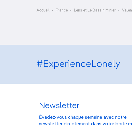
OCÉANIE
Camargue
Le Boulon
Accueil
France
Lens et Le Bassin Minier
Valen
ANTARCTIQUE
TOP VILLES
#ExperienceLonely
Newsletter
Évadez-vous chaque semaine avec notre
newsletter directement dans votre boite m