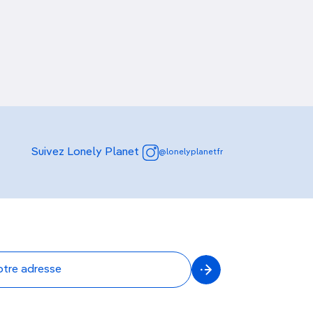
Découvrir nos articles
Suivez Lonely Planet
@lonelyplanetfr