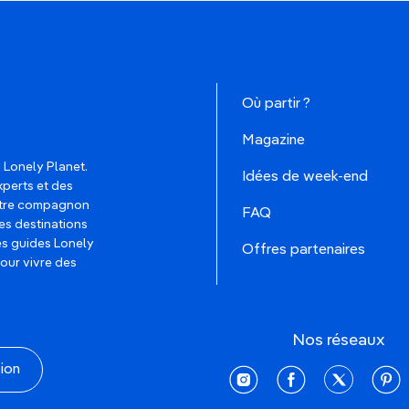
Où partir ?
Magazine
 Lonely Planet.
Idées de week-end
xperts et des
votre compagnon
FAQ
es destinations
les guides Lonely
Offres partenaires
pour vivre des
Nos réseaux
tion
instagram
facebook
twitter
pinte