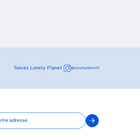
Découvrir nos articles
Suivez Lonely Planet
@lonelyplanetfr