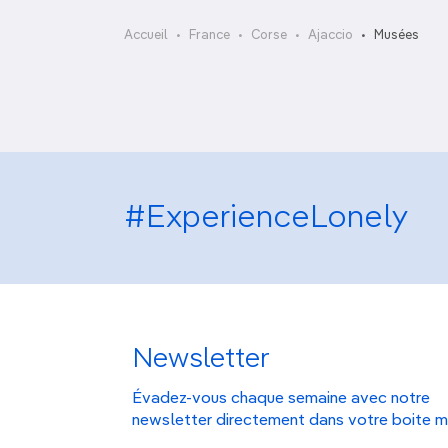
Musée national de la
OCÉANIE
Camargue
Maison Bonaparte
Accueil
France
Corse
Ajaccio
Musées
ANTARCTIQUE
TOP VILLES
#ExperienceLonely
Newsletter
Évadez-vous chaque semaine avec notre
newsletter directement dans votre boite m