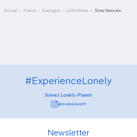
Aiguilles de Port-Coton et Port-Goulphar
Accueil
France
Bretagne
Le Morbihan
Sites Naturels
Aiguilles de Port-Coton et Port-Goulphar
Réserve ornithologique de Koh-Kastell
Saint-Cado
#ExperienceLonely
Suivez Lonely Planet
@lonelyplanetfr
Newsletter