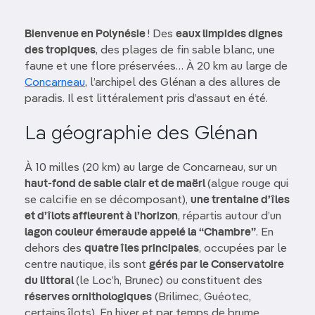
Bienvenue en Polynésie
! Des
eaux limpides dignes
des tropiques
, des plages de fin sable blanc, une
faune et une flore préservées… À 20 km au large de
Concarneau
, l’archipel des Glénan a des allures de
paradis. Il est littéralement pris d’assaut en été.
La géographie des Glénan
À 10 milles (20 km) au large de Concarneau, sur un
haut-fond de sable clair et de maërl
(algue rouge qui
se calcifie en se décomposant),
une trentaine d’îles
et d’îlots affleurent à l’horizon
, répartis autour d’un
lagon couleur émeraude appelé la “Chambre”
. En
dehors des
quatre îles principales
, occupées par le
centre nautique, ils sont
gérés par le Conservatoire
du littoral
(le Loc’h, Brunec) ou constituent des
réserves ornithologiques
(Brilimec, Guéotec,
certains îlots). En hiver et par temps de brume,