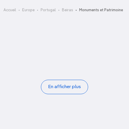
Azulejos
Accueil
Europe
Portugal
Beiras
Monuments et Patrimoine
Biblioteca Joanina
Capela de São Miguel
Casa da Rua Dom Duarte
Castelo
Castelo de Linhares
Castelo de Montemor-o-Velho
Catedral
Pagination
En afficher plus