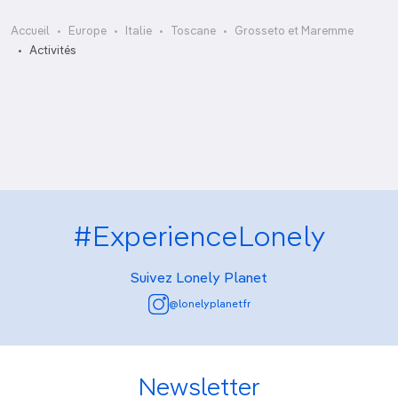
Accueil
Europe
Italie
Toscane
Grosseto et Maremme
Acquario di Talamone
Activités
Acquario Mediterraneo dell’Argentario
Fattoria di Ponte alle Catene
#ExperienceLonely
Suivez Lonely Planet
@lonelyplanetfr
Newsletter