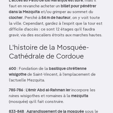
L’accès au Patio de los Naranjos est libre
, mais il
faut en revanche acheter un
billet pour pénétrer
dans la Mezquita
et/ou grimper au sommet du
clocher
. Perché à
54 m de hauteur
, on y voit toute
la ville. Cependant, gardez à l’esprit que la tour est
difficile d’accès : ce sont 12 étages qu’il faudra
gravir, via des escaliers étroits aux marches hautes.
L'histoire de la Mosquée-
Cathédrale de Cordoue
600
: Fondation de la
basilique chrétienne
wisigothe
de Saint-Vincent, à l’emplacement de
l’actuelle Mezquita.
785-786
:
L’émir Abd al-Rahman Ier
incorpore les
ruines wisigothes et romaines à la
mezquita
(mosquée) qu’il fait construire.
833-848
:
Agrandissement de la mosquée
sous le