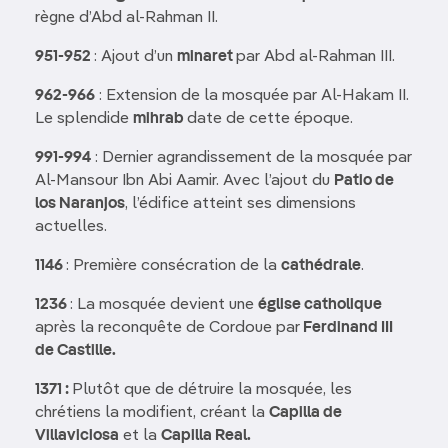
règne d’Abd al-Rahman II.
951-952
: Ajout d’un
minaret
par Abd al-Rahman III.
962-966
: Extension de la mosquée par Al-Hakam II.
Le splendide
mihrab
date de cette époque.
991-994
: Dernier agrandissement de la mosquée par
Al-Mansour Ibn Abi Aamir. Avec l’ajout du
Patio de
los Naranjos
, l’édifice atteint ses dimensions
actuelles.
1146
: Première consécration de la
cathédrale
.
1236
: La mosquée devient une
église catholique
après la reconquête de Cordoue par
Ferdinand III
de Castille.
1371 :
Plutôt que de détruire la mosquée, les
chrétiens la modifient, créant la
Capilla de
Villaviciosa
et la
Capilla Real.