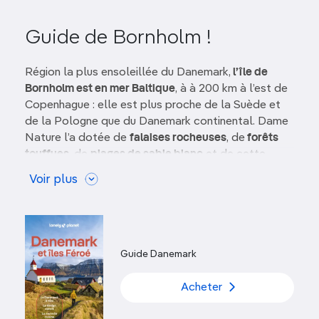
Guide de Bornholm !
Région la plus ensoleillée du Danemark,
l’île de
Bornholm est en mer Baltique
, à à 200 km à l’est de
Copenhague : elle est plus proche de la Suède et
de la Pologne que du Danemark continental. Dame
Nature l’a dotée de
falaises rocheuses
, de
forêts
touffues
, de
plages de sable blanc
et de cette
lumière pure et éthérée que les peintres s’efforcent
Voir plus
de saisir.
Les êtres humains y ont ajouté de charmants
détails :
forteresse médiévale
(aujourd’hui en ruine),
village de pêcheurs
aux toits de chaume, sans
Guide Danemark
oublier les
emblématiques
rundekirke
(églises
rondes) et le
musée des Beaux-Arts de Bornholm
.
Acheter
Les
céramistes
et les
souffleurs de verre
de l’île
sont réputés dans tout le Danemark, tout comme