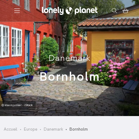
Menu
Votre recherche
Danemark
Bornholm
© klausjunker - iStock
Accueil
Europe
Danemark
Bornholm