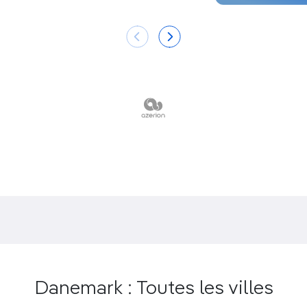
Nordbornholms Røgeri à Allinge
.
Un voyage dans le temps jusqu’à
l’île-
forteresse de Christiansø
.
L’immense
plage de sable blanc de Dueodde.
Le Bornholms Kunstmuseum,
pour admirer les
œuvres d’art à l’intérieur, celles de la nature à
l’extérieur.
Une excursion
en vélo de Gudhjem à l’Østerlars
Rundkirke
, église ronde emblématique de l’île.
Une balade dans
la forêt de contes de fées
d’Almindingen
, pour observer des cerfs
sauvages et peut-être des bisons.
Danemark : Toutes les villes