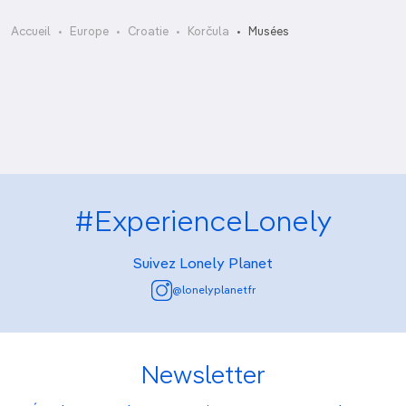
Musée de la Ville de Korčula
Accueil
Europe
Croatie
Korčula
Musées
Musée des Icônes
Trésor de l’abbaye Saint-Marc
#ExperienceLonely
Suivez Lonely Planet
@lonelyplanetfr
Newsletter