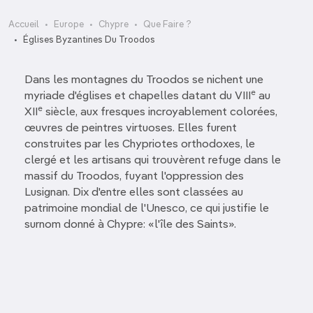
Accueil
Europe
Chypre
Que Faire ?
Églises Byzantines Du Troodos
Dans les montagnes du Troodos se nichent une
e
myriade d'églises et chapelles datant du VIII
au
e
XII
siècle, aux fresques incroyablement colorées,
œuvres de peintres virtuoses. Elles furent
construites par les Chypriotes orthodoxes, le
clergé et les artisans qui trouvèrent refuge dans le
massif du Troodos, fuyant l'oppression des
Lusignan. Dix d'entre elles sont classées au
patrimoine mondial de l'Unesco, ce qui justifie le
surnom donné à Chypre: «l'île des Saints».