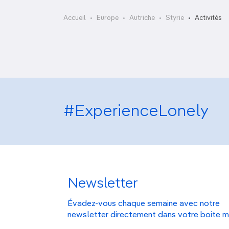
OCÉANIE
Camargue
AOS Adventures
Accueil
Europe
Autriche
Styrie
Activités
ANTARCTIQUE
TOP VILLES
#ExperienceLonely
Newsletter
Évadez-vous chaque semaine avec notre
newsletter directement dans votre boite m