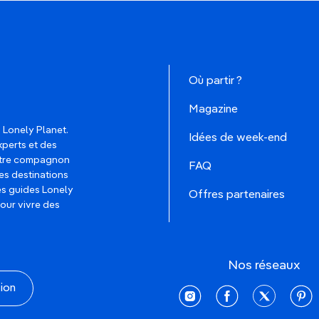
Où partir ?
Magazine
 Lonely Planet.
Idées de week-end
xperts et des
votre compagnon
FAQ
es destinations
les guides Lonely
Offres partenaires
pour vivre des
Nos réseaux
tion
instagram
facebook
twitter
pinte