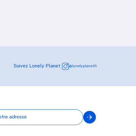
Découvrir nos articles
Suivez Lonely Planet
@lonelyplanetfr