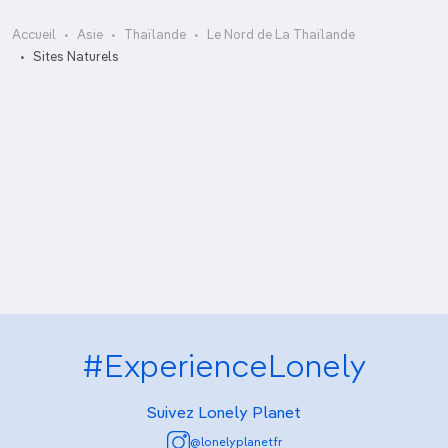
Accueil
Asie
Thaïlande
Le Nord de La Thaïlande
Nam Tok Mae Surin
Sites Naturels
Nam Tok Thilawsu
Parc national de Lamnamkok
Parc national de Phu Hin Rong Kla
Réserve naturelle d’Um Phang
Sources chaudes de Pha Soet
Sources chaudes de Phra Ruang
Tham Ta Khu Bi
#ExperienceLonely
Suivez Lonely Planet
@lonelyplanetfr