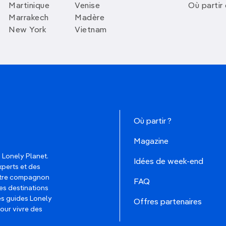
Martinique
Venise
Où partir
Marrakech
Madère
New York
Vietnam
Où partir ?
Magazine
 Lonely Planet.
Idées de week-end
xperts et des
votre compagnon
FAQ
es destinations
les guides Lonely
Offres partenaires
pour vivre des