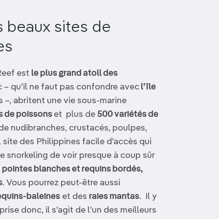
s beaux sites de
es
Reef est
le plus grand atoll des
rc – qu’il ne faut pas confondre avec
l’île
s –, abritent une vie sous-marine
s de poissons
et plus de
500 variétés de
 de nudibranches, crustacés, poulpes,
l site des Philippines facile d’accès qui
 snorkeling de voir presque à coup sûr
à pointes blanches et requins bordés,
s
. Vous pourrez peut-être aussi
equins-baleines
et des
raies mantas
. Il y
ise donc, il s’agit de l’un des meilleurs