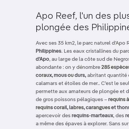
OCÉANIE
Camargue
Apo Reef, l'un des plu
ANTARCTIQUE
plongée des Philippin
TOP VILLES
Avec ses 35 km2, le parc naturel d’Apo 
Philippines
. Les eaux cristallines du pa
d’Apo
, au large de la côte sud de Negro
abondante : on y dénombre
285 espèce
coraux, mous ou durs,
abritant quantité
calamars et étoiles de mer.. C’est le seu
permette aux amateurs de plongée et de
de gros poissons pélagiques –
requins 
requins corail, labres, carangues et thon
apercevoir des
requins-marteaux
, des
r
a même des épaves à explorer. Sans surpr