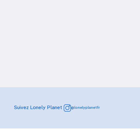
Suivez Lonely Planet
@lonelyplanetfr