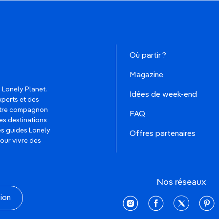
Où partir ?
Magazine
 Lonely Planet.
Idées de week-end
xperts et des
votre compagnon
FAQ
es destinations
les guides Lonely
Offres partenaires
pour vivre des
Nos réseaux
tion
instagram
facebook
twitter
pinte