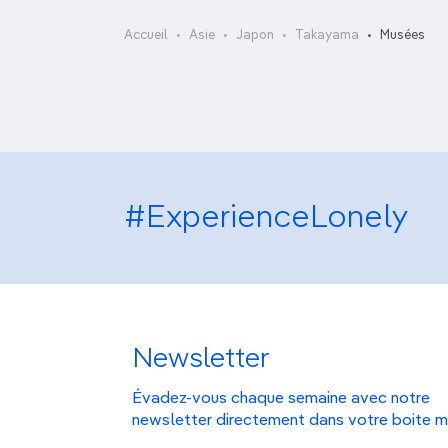
OCÉANIE
Camargue
Takayama Showa-kan
Accueil
Asie
Japon
Takayama
Musées
ANTARCTIQUE
TOP VILLES
#ExperienceLonely
Newsletter
Évadez-vous chaque semaine avec notre
newsletter directement dans votre boite m