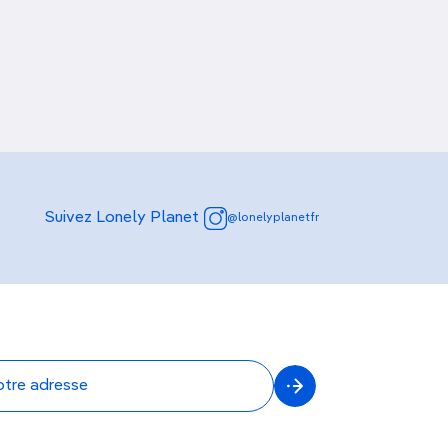
Découvrir nos articles
Suivez Lonely Planet
@lonelyplanetfr