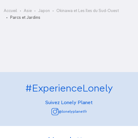
Accueil
Asie
Japon
Okinawa et Les îles du Sud-Ouest
Jomon-sugi
Parcs et Jardins
Ohama-kaihin-koen
Parc-mémorial de la Paix
Shikina-en
#ExperienceLonely
Suivez Lonely Planet
@lonelyplanetfr