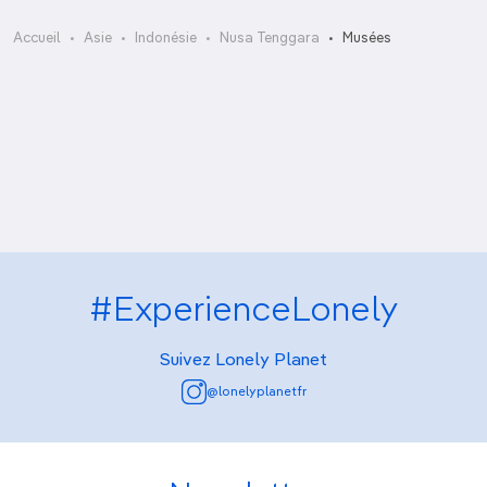
Lembaga Studi et Pelestarian Budaya
Sumba
Accueil
Asie
Indonésie
Nusa Tenggara
Musées
Museum Asi Mbojo
Museum Bung Karno
Museum Nusa Tenggara Timur
Museum Seribu Moko
#ExperienceLonely
Suivez Lonely Planet
@lonelyplanetfr