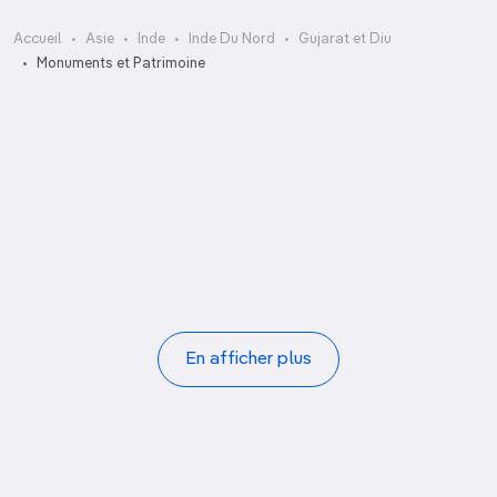
Accueil
Asie
Inde
Inde Du Nord
Gujarat et Diu
Rani-ki-Vav
Monuments et Patrimoine
Sarkhej Roza
Shatrunjaya
Shri Bhuvaneshwari Aushadhashram
St Paul’s Church
Temple de Bala Hanuman
Temple de Gangeswar
Temple de Hutheesing
Pagination
En afficher plus