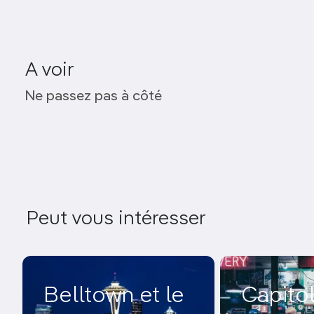
A voir
Nordic Museum
Ne passez pas à côté
Hiram M. Chittenden Locks
Daybreak Star Indian Cultural Center
Peut vous intéresser
Belltown et le
Capitol