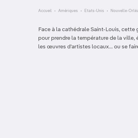
OCÉANIE
Camargue
Accueil
Amériques
Etats-Unis
Nouvelle-Orlé
ANTARCTIQUE
Face à la cathédrale Saint-Louis, cette 
TOP VILLES
pour prendre la température de la ville,
les œuvres d’artistes locaux… ou se faire 