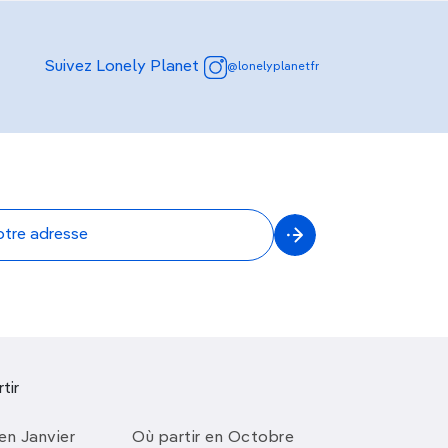
Suivez Lonely Planet
@lonelyplanetfr
tir
en Janvier
Où partir en Octobre