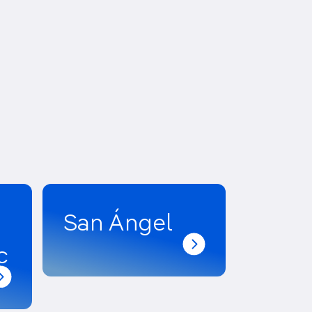
San Ángel
c