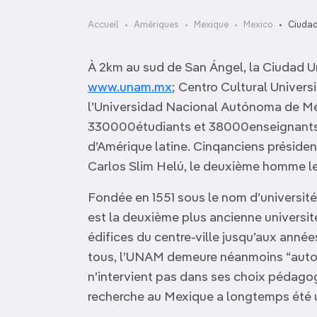
OCÉANIE
Camargue
Accueil
Amériques
Mexique
Mexico
Ciudad
ANTARCTIQUE
À 2km au sud de San Ángel, la Ciudad Uni
TOP VILLES
www.unam.mx
; Centro Cultural Universi
l’Universidad Nacional Autónoma de M
330000étudiants et 38000enseignants fo
d’Amérique latine. Cinqanciens préside
Carlos Slim Helú, le deuxième homme le
Fondée en 1551 sous le nom d’universit
est la deuxième plus ancienne universit
édifices du centre-ville jusqu’aux anné
tous, l’UNAM demeure néanmoins “auto
n’intervient pas dans ses choix pédagog
recherche au Mexique a longtemps été un