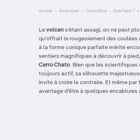
OCÉANIE
Camargue
Accueil
Amériques
Costa Rica
Que Faire ?
ANTARCTIQUE
Le
volcan
s’étant assagi, on ne peut pl
TOP VILLES
qu’offrait le rougeoiement des coulées 
à la forme conique parfaite mérite encor
sentiers magnifiques à découvrir à pied,
Cerro Chato
. Bien que les scientifique
toujours actif, sa silhouette majestue
invite à croire le contraire. Et même par
avantage d’être à quelques encablures