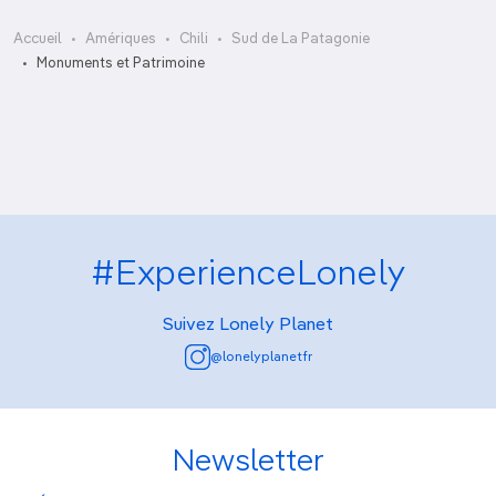
Accueil
Amériques
Chili
Sud de La Patagonie
Cementerio Municipal
Monuments et Patrimoine
Plaza Muñoz Gamero
#ExperienceLonely
Suivez Lonely Planet
@lonelyplanetfr
Newsletter