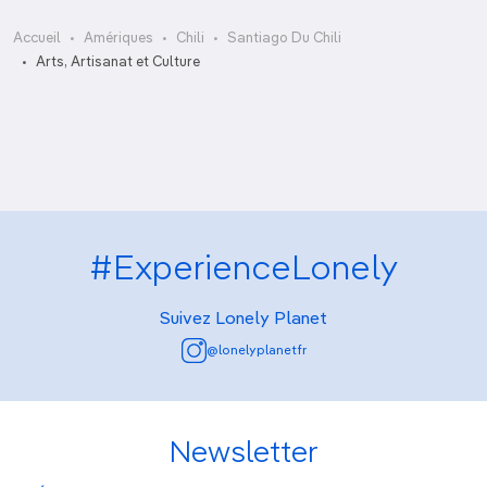
Accueil
Amériques
Chili
Santiago Du Chili
Centro Cultural Palacio La Moneda
Arts, Artisanat et Culture
Centro Gabriela Mistral
#ExperienceLonely
Suivez Lonely Planet
@lonelyplanetfr
Newsletter