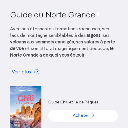
Guide du Norte Grande !
Avec ses étonnantes formations rocheuses, ses
lacs de montagne semblables à des
lagons
, ses
volcans
aux
sommets enneigés
, ses
salares à perte
de vue
et son littoral magnifiquement découpé,
le
Norte Grande a de quoi vous éblouir
.
Célèbre pour son
éternel ciel bleu
– dont la pureté
Voir plus
a favorisé
l’implantation d’observatoires
astronomiques d’envergure
–, et pour son sol riche
en cuivre, cette région allie authenticité et mystère.
Situé à une journée du plus haut
champ de geysers
du monde et d’un désert
époustouflant
, le petit
Guide Chili et île de Pâques
village en adobe de
San Pedro de Atacama
est la
destination phare du Norte Grande.
Acheter
D’autres paysages à couper le souffle vous