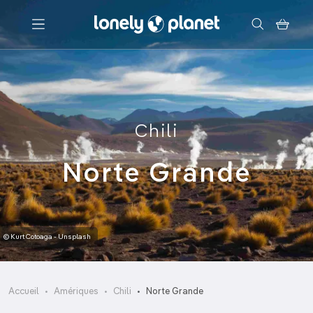
Menu
Votre recherche
Chili
Norte Grande
© Kurt Cotoaga - Unsplash
Accueil
Amériques
Chili
Norte Grande