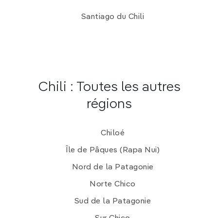
La descente des dunes en
sandboard
dans la
vallée de la Mort
, près de San Pedro de
Santiago du Chili
Atacama.
Les étranges
villes fantômes
de
Humberstone
et de
Santa Laura
.
Chili : Toutes les autres
régions
Chiloé
Île de Pâques (Rapa Nui)
Nord de la Patagonie
Norte Chico
Sud de la Patagonie