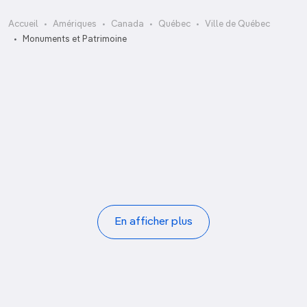
Basilique-cathédrale Notre-Dame-de-
Accueil
Amériques
Canada
Québec
Ville de Québec
Québec
Monuments et Patrimoine
Citadelle
Lieu historique des Forts-et-Châteaux-
Église Notre-Dame- des-Victoires
Saint-Louis
L’Inox
Maison Chevalier
Parc des Champs- de-Bataille et plaines
Musée du Fort
d’Abraham
Pagination
En afficher plus