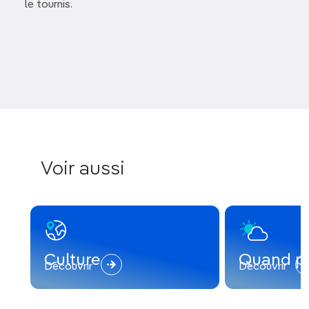
le tournis.
Voir aussi
Culture
Quand pa
Découvrir
Découvrir