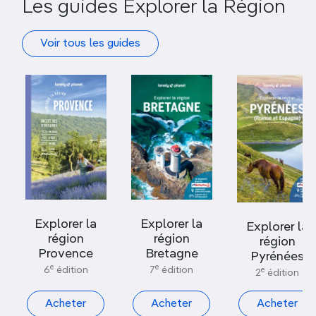
Les guides Explorer la Région
Voir tous les guides
Explorer la
Explorer la
Explorer la
région
région
région
Provence
Bretagne
Pyrénées
e
e
6
édition
7
édition
e
2
édition
Acheter
Acheter
Acheter