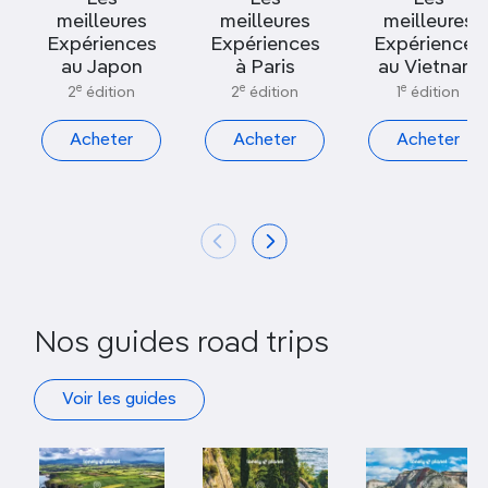
meilleures
meilleures
meilleures
Expériences
Expériences
Expériences
au Japon
à Paris
au Vietnam
e
e
e
2
édition
2
édition
1
édition
Acheter
Acheter
Acheter
Nos guides road trips
Voir les guides