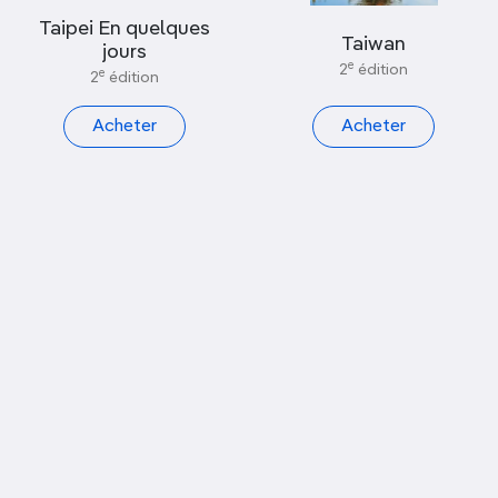
Afficher uniquement les nouveautés
Taipei En quelques
Taiwan
jours
e
2
édition
e
2
édition
PAR COLLECTION
Acheter
Acheter
PAR CONTINENT
Asie
PAR PAYS
Taiwan
PAR VILLE