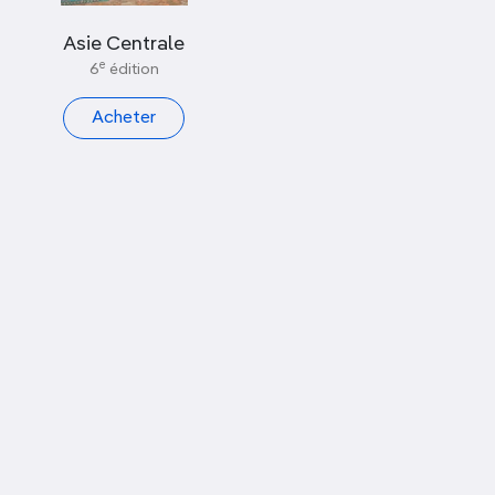
Afficher uniquement les nouveautés
Asie Centrale
e
6
édition
PAR COLLECTION
Acheter
PAR CONTINENT
Asie
PAR PAYS
Tadjikistan
PAR VILLE