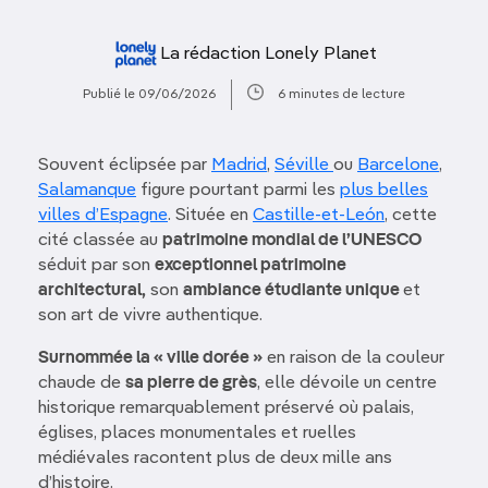
La rédaction Lonely Planet
Publié le 09/06/2026
6 minutes de lecture
Souvent éclipsée par
Madrid
,
Séville
ou
Barcelone
,
Salamanque
figure pourtant parmi les
plus belles
villes d’Espagne
. Située en
Castille-et-León
, cette
cité classée au
patrimoine mondial de l’UNESCO
séduit par son
exceptionnel patrimoine
architectural,
son
ambiance étudiante unique
et
son art de vivre authentique.
Surnommée la « ville dorée »
en raison de la couleur
chaude de
sa pierre de grès
, elle dévoile un centre
historique remarquablement préservé où palais,
églises, places monumentales et ruelles
médiévales racontent plus de deux mille ans
d’histoire.