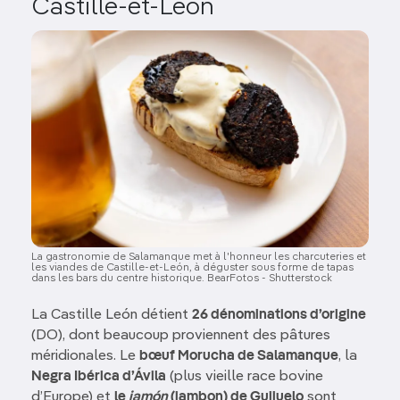
Castille-et-León
Image
La gastronomie de Salamanque met à l'honneur les charcuteries et
les viandes de Castille-et-León, à déguster sous forme de tapas
dans les bars du centre historique. BearFotos - Shutterstock
La Castille León détient
26 dénominations d’origine
(DO), dont beaucoup proviennent des pâtures
méridionales. Le
bœuf Morucha de Salamanque
, la
Negra Ibérica d’Ávila
(plus vieille race bovine
d’Europe) et
le
jamón
(jambon) de Guijuelo
sont