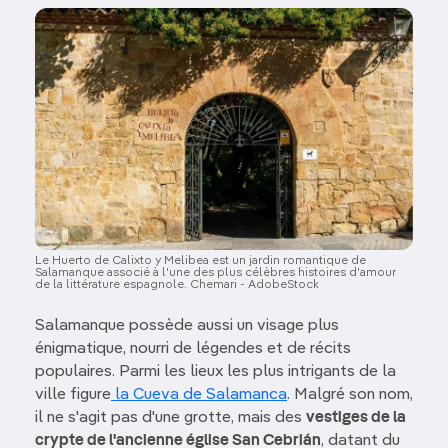
Image
Le Huerto de Calixto y Melibea est un jardin romantique de
Salamanque associé à l'une des plus célèbres histoires d'amour
de la littérature espagnole. Chemari - AdobeStock
Salamanque possède aussi un visage plus
énigmatique, nourri de légendes et de récits
populaires. Parmi les lieux les plus intrigants de la
ville figure
la Cueva de Salamanca
. Malgré son nom,
il ne s'agit pas d'une grotte, mais des
vestiges de la
crypte de l'ancienne église San Cebrián
, datant du