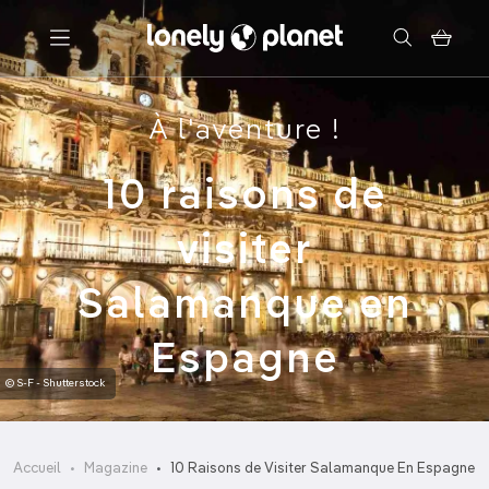
Menu
À l'aventure !
Votre recherche
10 raisons de
visiter
Salamanque en
Espagne
© S-F - Shutterstock
Accueil
Magazine
10 Raisons de Visiter Salamanque En Espagne