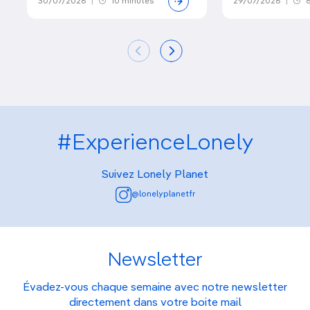
30/07/2026
|
10 minutes
29/07/2026
|
6
#ExperienceLonely
Suivez Lonely Planet
@lonelyplanetfr
Newsletter
Évadez-vous chaque semaine avec notre newsletter
directement dans votre boite mail