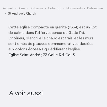
Accueil
Asie
Sri Lanka
Colombo
Monuments et Patrimoine
St Andrew’s Church
Cette église compacte en granite (1834) est un îlot
de calme dans l’effervescence de Galle Rd.
L’intérieur, blanchi à la chaux, est frais, et les murs
sont ornés de plaques commémoratives dédiées
aux colons écossais qui édifièrent l’église.
Église Saint-André ; 73 Galle Rd, Col 3
A voir aussi
De Soysa (Lipton) Circus
Dutch 