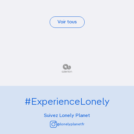
Voir tous
#ExperienceLonely
Suivez Lonely Planet
@lonelyplanetfr