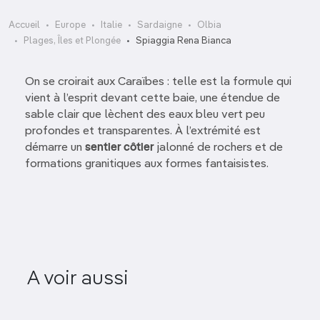
Accueil
Europe
Italie
Sardaigne
Olbia
Plages, Îles et Plongée
Spiaggia Rena Bianca
On se croirait aux Caraïbes : telle est la formule qui
vient à l’esprit devant cette baie, une étendue de
sable clair que lèchent des eaux bleu vert peu
profondes et transparentes. À l’extrémité est
démarre un
sentier côtier
jalonné de rochers et de
formations granitiques aux formes fantaisistes.
A voir aussi
L'île de Tavolara