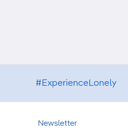
#ExperienceLonely
Newsletter