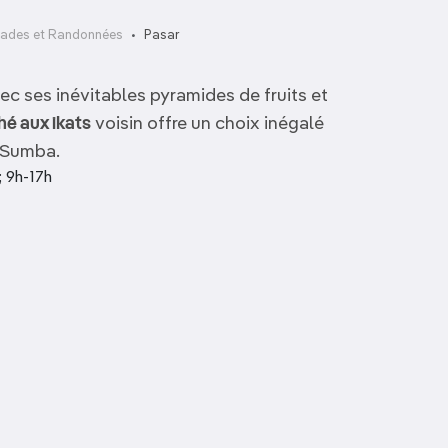
ades et Randonnées
Pasar
ec ses inévitables pyramides de fruits et
é aux ikats
voisin offre un choix inégalé
t Sumba.
; 9h-17h
Rizières en toile
d’araignée