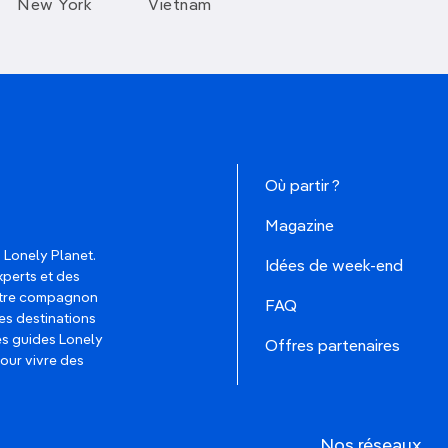
New York
Vietnam
Où partir ?
Magazine
 Lonely Planet.
Idées de week-end
xperts et des
votre compagnon
FAQ
es destinations
les guides Lonely
Offres partenaires
pour vivre des
Nos réseaux