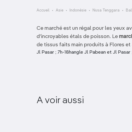
OCÉANIE
Camargue
Accueil
Asie
Indonésie
Nusa Tenggara
Bal
ANTARCTIQUE
Ce marché est un régal pour les yeux av
TOP VILLES
d’incroyables étals de poisson. Le
march
de tissus faits main produits à Flores e
Jl Pasar ; 7h-18hangle Jl Pabean et Jl Pasar 
A voir aussi
Pasar Syketeng