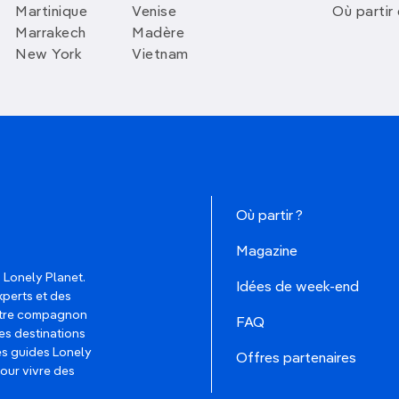
Martinique
Venise
Où partir
Marrakech
Madère
New York
Vietnam
Où partir ?
Magazine
 Lonely Planet.
Idées de week-end
xperts et des
votre compagnon
FAQ
es destinations
les guides Lonely
Offres partenaires
pour vivre des