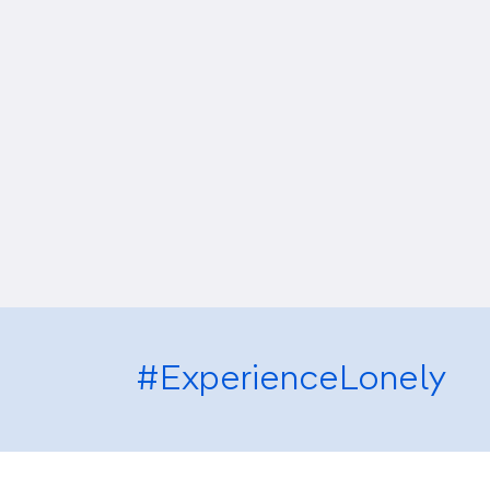
#ExperienceLonely