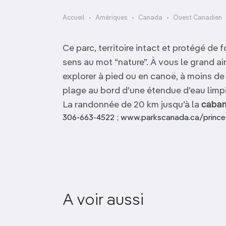
OCÉANIE
Camargue
Accueil
Amériques
Canada
Ouest Canadien
ANTARCTIQUE
Ce parc, territoire intact et protégé de 
TOP VILLES
sens au mot “nature”. À vous le grand a
explorer à pied ou en canoë, à moins de
plage au bord d’une étendue d’eau limpid
La randonnée de 20 km jusqu’à la
caban
306-663-4522 ; www.parkscanada.ca/prince
A voir aussi
Wascana Centre