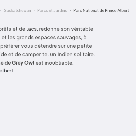
Saskatchewan
Parcs et Jardins
Parc National de Prince-Albert
forêts et de lacs, redonne son véritable
ir et les grands espaces sauvages, à
 préférer vous détendre sur une petite
e et de camper tel un Indien solitaire.
e de Grey Owl
est inoubliable.
albert
Lieu historique national
de Wanuskewin