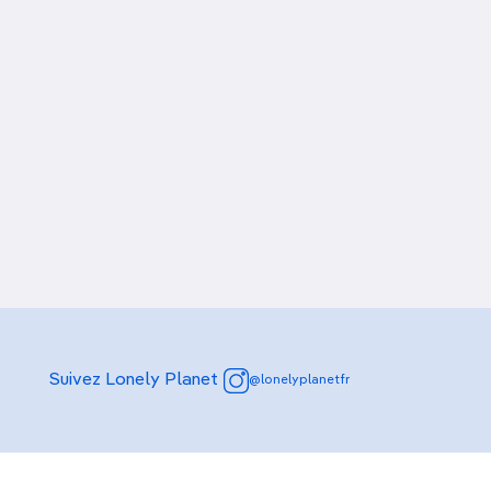
Suivez Lonely Planet
@lonelyplanetfr