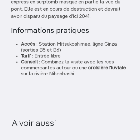
express en surplomb masque en partie la vue du
pont. Elle est en cours de destruction et devrait
avoir disparu du paysage d’ici 2041.
Informations pratiques
Accès
: Station Mitsukoshimae, ligne Ginza
(sorties B5 et B6)
Tarif
: Entrée libre
Conseil
: Combinez la visite avec les rues
commerçantes autour ou une
croisière fluviale
sur la rivière Nihonbashi.
A voir aussi
Bunkyo Civic Center
Shimok