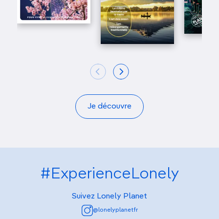
Je découvre
#ExperienceLonely
Suivez Lonely Planet
@lonelyplanetfr