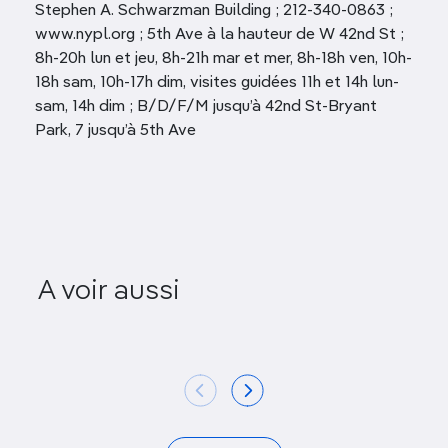
Stephen A. Schwarzman Building ; 212-340-0863 ;
www.nypl.org ; 5th Ave à la hauteur de W 42nd St ;
8h-20h lun et jeu, 8h-21h mar et mer, 8h-18h ven, 10h-
18h sam, 10h-17h dim, visites guidées 11h et 14h lun-
sam, 14h dim ; B/D/F/M jusqu’à 42nd St-Bryant
Park, 7 jusqu’à 5th Ave
A voir aussi
Grand Central Terminal
Hamilto