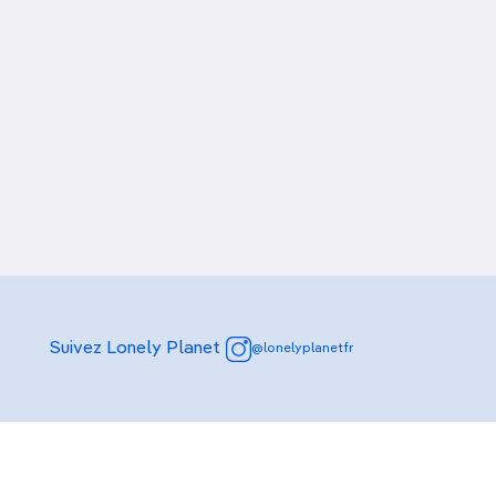
Suivez Lonely Planet
@lonelyplanetfr