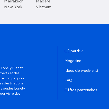
Marrakech
Madère
New York
Vietnam
Où partir ?
Magazine
 Lonely Planet.
Idées de week-end
xperts et des
votre compagnon
FAQ
es destinations
les guides Lonely
Offres partenaires
pour vivre des