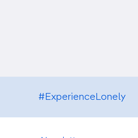
#ExperienceLonely