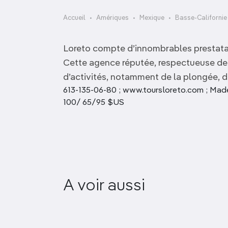
OCÉANIE
Camargue
Accueil
Amériques
Mexique
Basse-Californie
ANTARCTIQUE
Loreto compte d’innombrables prestatair
TOP VILLES
Cette agence réputée, respectueuse de 
d’activités, notamment de la plongée, d
613-135-06-80 ; www.toursloreto.com ; Made
100/ 65/95 $US
A voir aussi
Ecoturismo Kuyima