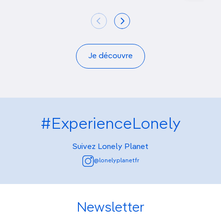
Je découvre
#ExperienceLonely
Suivez Lonely Planet
@lonelyplanetfr
Newsletter