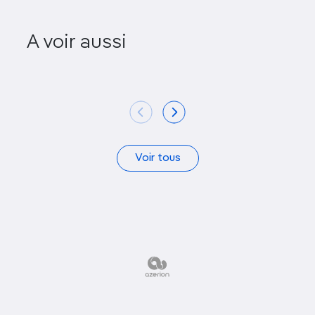
A voir aussi
Regen Projects
Kohn 
Voir tous