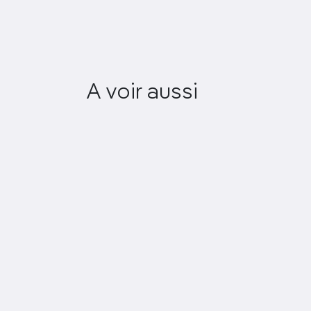
A voir aussi
Gompa de Ngadak