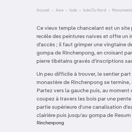
OCÉANIE
Camargue
Accueil
Asie
Inde
Inde Du Nord
Monuments 
ANTARCTIQUE
Ce vieux temple chancelant est un site p
TOP VILLES
recèle des peintures naïves et offre un
d’accès ; il faut grimper une vingtaine d
gompa de Rinchenpong, en croisant parf
pierre tibétains gravés d’inscriptions sa
Un peu difficile à trouver, le sentier pa
monastère de Rinchenpong se termine, a
Partez vers la gauche puis, au moment 
coupez à travers les bois par une pente 
partie supérieure d’une canalisation d’e
clairière puis jusqu’au gompa de Resum 
Rinchenpong