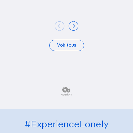
Voir tous
#ExperienceLonely