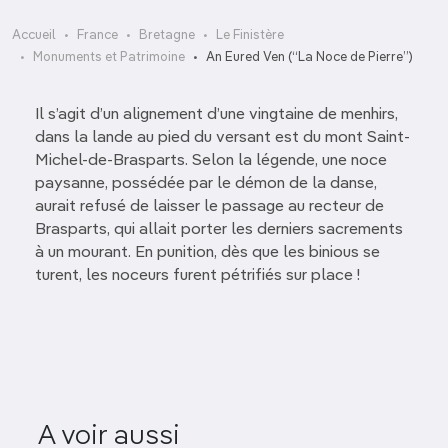
Accueil
France
Bretagne
Le Finistère
Monuments et Patrimoine
An Eured Ven (“La Noce de Pierre”)
Il s’agit d’un alignement d’une vingtaine de menhirs,
dans la lande au pied du versant est du mont Saint-
Michel-de-Brasparts. Selon la légende, une noce
paysanne, possédée par le démon de la danse,
aurait refusé de laisser le passage au recteur de
Brasparts, qui allait porter les derniers sacrements
à un mourant. En punition, dès que les binious se
turent, les noceurs furent pétrifiés sur place !
Église collégiale Notre-
A voir aussi
Dame- de-Roscudon
Ili