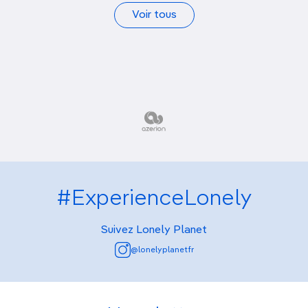
Voir tous
#ExperienceLonely
Suivez Lonely Planet
@lonelyplanetfr