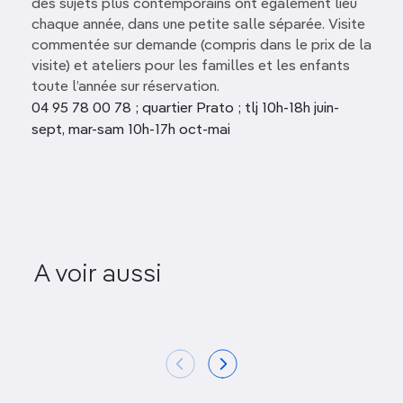
des sujets plus contemporains ont également lieu
chaque année, dans une petite salle séparée. Visite
commentée sur demande (compris dans le prix de la
visite) et ateliers pour les familles et les enfants
toute l’année sur réservation.
04 95 78 00 78 ; quartier Prato ; tlj 10h-18h juin-
sept, mar-sam 10h-17h oct-mai
Musée départemental de
Préhistoire corse et
A voir aussi
d’Archéologie
A Casa di